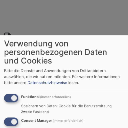
Anmeldung für die Trauung zur Information oder
Verwendung von
auch zum Ausdrucken und Ausfüllen
personenbezogenen Daten
892.78 KB
und Cookies
Falls Sie das pdf zur Anmeldung nicht selbst
ausdrucken können, holen Sie es sich gerne im
Bitte die Dienste und Anwendungen von Drittanbietern
Pfarramt zu den
Öffnungszeiten
ab.
auswählen, die wir nutzen möchten.
Für weitere Informationen
bitte unsere
Datenschutzhinweise
lesen.
Funktional
(immer erforderlich)
Speichern von Daten: Cookie für die Benutzersitzung
Zweck
:
Funktional
Consent Manager
(immer erforderlich)