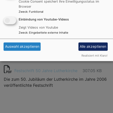
Cookie Consent speichert Ihre Einwilligungsstatus im
Festschrift 75 Jahre Lutherhaus 2004
Browser
Zweck
:
Funktional
348.62 KB
Einbindung von Youtube-Videos
Festschrift zum 75. Jubiläum des Lutherhauses im
Jahre 2004
Zeigt Videos von Youtube
Zweck
:
Eingebettete externe Inhalte
Auswahl akzeptieren
Alle akzeptieren
Realisiert mit Klaro!
Festschrift 50 Jahre Lutherkirche
307.05 KB
Die zum 50. Jubiläum der Lutherkirche im Jahre 2006
veröffentlichte Festschrift